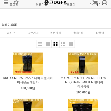
중고DGFA
로그인
회원가입
주문조회
마이페이지
릴레이,SSR
최신순
낮은가격
높은가격
판매순위
상품명
RKC SSNP-25F 25A 스테이트 릴레이
M-SYSTEM M2SP-2D-M2-N LOW
미사용품 대당가
FREQ TRANSMITTER 릴레이
미사용품
100,000원
100,000원