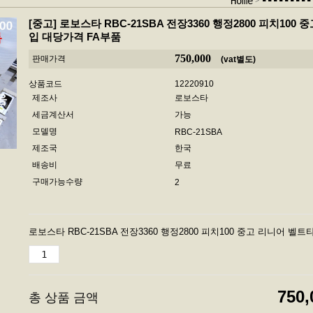
--------
Home
[중고]
로보스타 RBC-21SBA 전장3360 행정2800 피치100
입 대당가격 FA부품
750,000
판매가격
(vat별도)
상품코드
12220910
제조사
로보스타
세금계산서
가능
모델명
RBC-21SBA
제조국
한국
배송비
무료
구매가능수량
2
로보스타 RBC-21SBA 전장3360 행정2800 피치100 중고 리니어 벨
750,
총 상품 금액