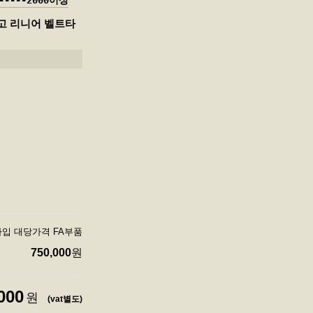
------2000이상
 중고 리니어 벨트타
트타입 대당가격 FA부품
750,000
원
000
원
(vat별도)