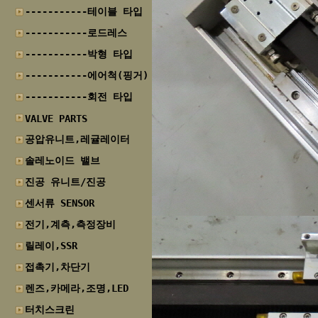
-----------테이블 타입
-----------로드레스
-----------박형 타입
-----------에어척(핑거)
-----------회전 타입
VALVE PARTS
공압유니트,레귤레이터
솔레노이드 밸브
진공 유니트/진공
센서류 SENSOR
전기,계측,측정장비
릴레이,SSR
접촉기,차단기
렌즈,카메라,조명,LED
터치스크린