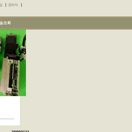
|
|
입
관리자
송조회