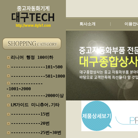
회사소개
이용안
|
리니어 행정 100이하
--------------101~500
--------------501~1000
-------------
-1001~2000
--------------2000이상
LM가이드 미니츄어,기타
------------15번
------------20번
------------25번~30번