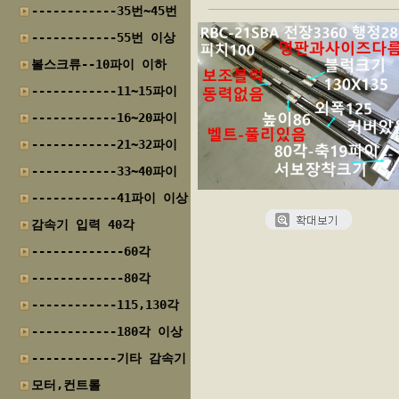
------------35번~45번
------------55번 이상
볼스크류--10파이 이하
------------11~15파이
------------16~20파이
------------21~32파이
------------33~40파이
------------41파이 이상
감속기 입력 40각
-------------60각
-------------80각
------------115,130각
------------180각 이상
------------기타 감속기
모터,컨트롤