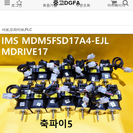
중고DGFA
로그인
회원가입
주문조회
마이페이지
서보,드라이브,PLC