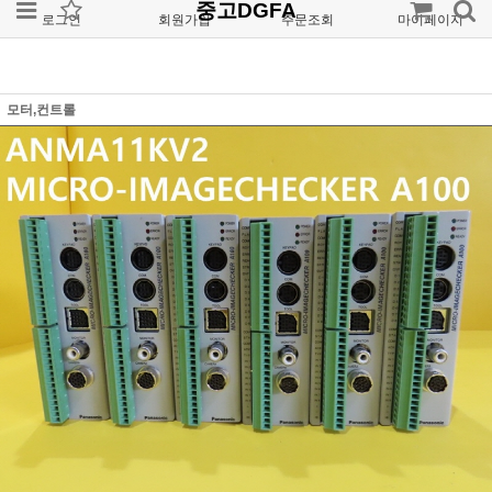
중고DGFA
로그인
회원가입
주문조회
마이페이지
모터,컨트롤