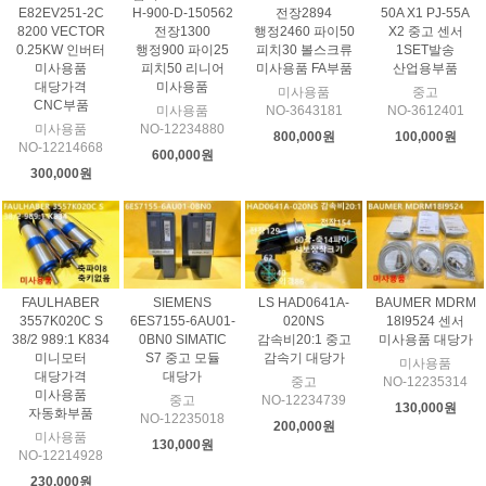
E82EV251-2C
H-900-D-150562
전장2894
50A X1 PJ-55A
8200 VECTOR
전장1300
행정2460 파이50
X2 중고 센서
0.25KW 인버터
행정900 파이25
피치30 볼스크류
1SET발송
미사용품
피치50 리니어
미사용품 FA부품
산업용부품
대당가격
미사용품
미사용품
중고
CNC부품
미사용품
NO-3643181
NO-3612401
미사용품
NO-12234880
800,000원
100,000원
NO-12214668
600,000원
300,000원
FAULHABER
SIEMENS
LS HAD0641A-
BAUMER MDRM
3557K020C S
6ES7155-6AU01-
020NS
18I9524 센서
38/2 989:1 K834
0BN0 SIMATIC
감속비20:1 중고
미사용품 대당가
미니모터
S7 중고 모듈
감속기 대당가
미사용품
대당가격
대당가
중고
NO-12235314
미사용품
중고
NO-12234739
130,000원
자동화부품
NO-12235018
200,000원
미사용품
130,000원
NO-12214928
230,000원