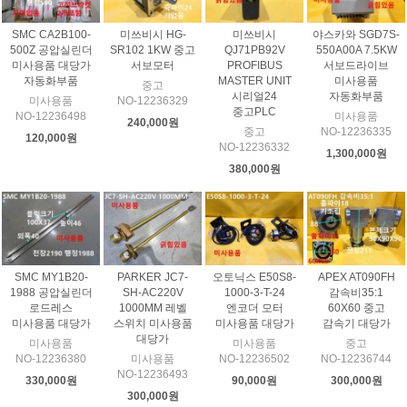
SMC CA2B100-
미쓰비시 HG-
미쓰비시
야스카와 SGD7S-
500Z 공압실린더
SR102 1KW 중고
QJ71PB92V
550A00A 7.5KW
미사용품 대당가
서보모터
PROFIBUS
서보드라이브
자동화부품
MASTER UNIT
미사용품
중고
시리얼24
자동화부품
미사용품
NO-12236329
중고PLC
NO-12236498
미사용품
240,000원
중고
NO-12236335
120,000원
NO-12236332
1,300,000원
380,000원
SMC MY1B20-
PARKER JC7-
오토닉스 E50S8-
APEX AT090FH
1988 공압실린더
SH-AC220V
1000-3-T-24
감속비35:1
로드레스
1000MM 레벨
엔코더 모터
60X60 중고
미사용품 대당가
스위치 미사용품
미사용품 대당가
감속기 대당가
대당가
미사용품
미사용품
중고
NO-12236380
미사용품
NO-12236502
NO-12236744
NO-12236493
330,000원
90,000원
300,000원
300,000원