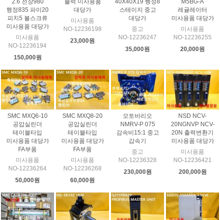
2.6 전장980
블럭 미사용품
40X40X19 행정8
M5BG-A
행정835 파이20
대당가
스테이지 중고
레귤레이터
피치5 볼스크류
대당가
미사용품 대당가
미사용품
미사용품 대당가
NO-12236198
중고
미사용품
미사용품
NO-12236247
NO-12236255
23,000원
NO-12236194
35,000원
20,000원
150,000원
SMC MXQ6-10
SMC MXQ8-20
모토바리오
NSD NCV-
공압실린더
공압실린더
NMRV-P 075
20NGNVP NCV-
테이블타입
테이블타입
감속비15:1 중고
20N 출력변환기
미사용품 대당가
미사용품 대당가
감속기
미사용품 대당가
FA부품
FA부품
중고
미사용품
미사용품
미사용품
NO-12236328
NO-12236421
NO-12236264
NO-12236268
230,000원
200,000원
50,000원
60,000원