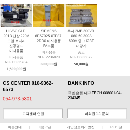
ULVAC GLD-
SIEMENS
후지 2MBI300VB-
201B 단상 220V
6ES7025-0TP87-
060-50 300A
오일 로터리
2DD0 미사용품
600V 중고 IGBT
진공펌프
FA부품
대당가
미사용품
미사용품
중고
미사용품
NO-12236823
NO-12236872
NO-12236784
800,000원
50,000원
1,500,000원
CS CENTER 010-9362-
BANK INFO
6573
국민은행 대구TECH 608001-04-
234345
054-973-5801
고객센터 연결
비회원 1:1 문의
이용안내
이용약관
개인정보처리방침
PC버전