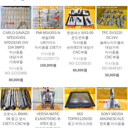
CARLO GAVAZZI
PMI MSA35S-N
한영넉스 NX3-00
TPC DV3220
SPD242401
레일338
온도컨트롤
DC24V
SPD24240 24V
LM가이드
미사용품
솔레노이드밸브
10A SMPS
미사용품 1SET가
브라켓2개 대당가
대당가격
미사용품
CNC부품
미사용품
미사용품
대당가격
CNC부품
NO-12235771
미사용품
기계부품
NO-12236532
미사용품
100,000원
미사용품
NO-3646167
80,000원
NO-12222980
30,000원
80,000원
오토닉스 BW40-
VERSA-MATIC
M2I
SONY MD20A
08 중고 센서
E1AA5T559C-B-
TOPRX1200SD
MAGNESCALE
1SET가 CNC부품
ATEX 중고
중고 터치스크린
컨트롤 미사용품