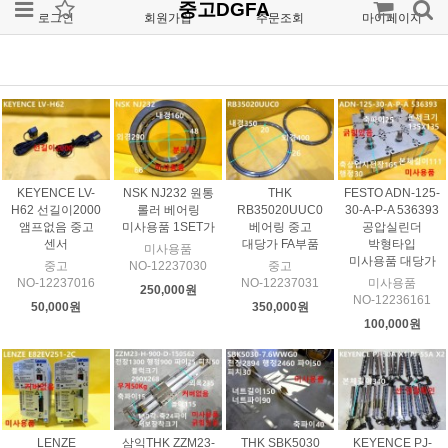
중고DGFA
로그인
회원가입
주문조회
마이페이지
KEYENCE LV-
NSK NJ232 원통
THK
FESTO ADN-125-
H62 선길이2000
롤러 베어링
RB35020UUC0
30-A-P-A 536393
앰프없음 중고
미사용품 1SET가
베어링 중고
공압실린더
센서
대당가 FA부품
박형타입
미사용품
미사용품 대당가
중고
NO-12237030
중고
NO-12237016
NO-12237031
미사용품
250,000원
NO-12236161
50,000원
350,000원
100,000원
LENZE
삼익THK ZZM23-
THK SBK5030
KEYENCE PJ-