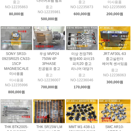
다이어프램 펌프
중고
중고
미사용품
NO-12235863
중고
NO-12235873
NO-12235995
NO-12235981
80,000원
600,000원
200,000원
500,000원
SONY SR33-
우성 MVP24
미상 전장795
JRT AF30L-63
092SR025 CN33-
750W 4P
행정400 파이15
중고실린더
15CP
3PHASE
피치20 중고
에어척 센서있음
MAGNESCALE
진공펌프 중고
리니어 대당가
중고
미사용품
중고
중고
NO-12236063
미사용품
NO-12236007
NO-12236046
300,000원
NO-12235996
700,000원
170,000원
800,000원
THK BTK2005-
THK SR15W LM
MMT M1-438-L1
SMC AR10-