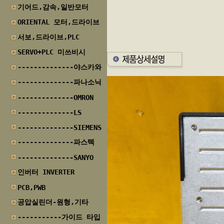
기어드,감속,일반모터
ORIENTAL 모터,드라이브
서보,드라이브,PLC
SERVO+PLC 미쓰비시
--------------야스카와
--------------파나소닉
--------------OMRON
--------------LS
--------------SIEMENS
--------------파스텍
--------------SANYO
인버터 INVERTER
PCB,PWB
공압실린더-원형,기타
-----------가이드 타입