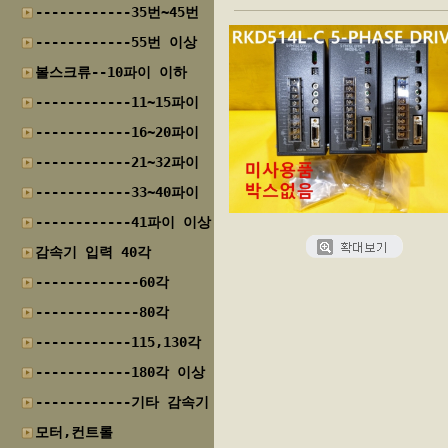
------------35번~45번
------------55번 이상
볼스크류--10파이 이하
------------11~15파이
------------16~20파이
------------21~32파이
------------33~40파이
------------41파이 이상
감속기 입력 40각
-------------60각
-------------80각
------------115,130각
------------180각 이상
------------기타 감속기
모터,컨트롤