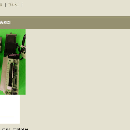
|
|
입
관리자
송조회