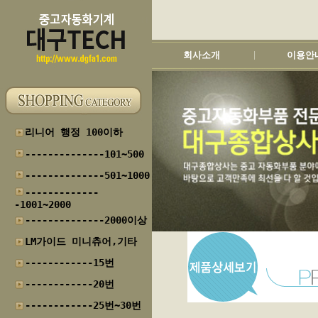
회사소개
이용안
|
리니어 행정 100이하
--------------101~500
--------------501~1000
-------------
-1001~2000
--------------2000이상
LM가이드 미니츄어,기타
------------15번
------------20번
------------25번~30번