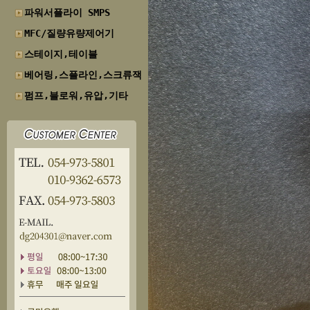
파워서플라이 SMPS
MFC/질량유량제어기
스테이지,테이블
베어링,스플라인,스크류잭
펌프,블로워,유압,기타