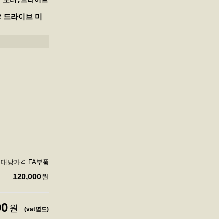
AL 모터,드라이브
VER 드라이브 미
용품 대당가격 FA부품
120,000
원
00
원
(vat별도)