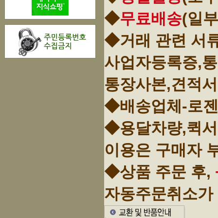
◆
무료배송
(일
◆거래 관련 서
사업자등록증,
통장사본,견적서
◆배송업체-로젠
◆용달차량,퀵서
이용은 구매자 
◆상품 주문 후,
자동주문취소가 