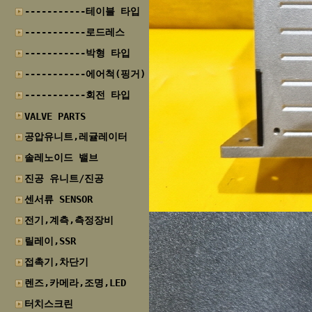
-----------테이블 타입
-----------로드레스
-----------박형 타입
-----------에어척(핑거)
-----------회전 타입
VALVE PARTS
공압유니트,레귤레이터
솔레노이드 밸브
진공 유니트/진공
센서류 SENSOR
전기,계측,측정장비
릴레이,SSR
접촉기,차단기
렌즈,카메라,조명,LED
터치스크린