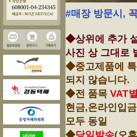
#매장 방문시, 
◆상위에 추가 설
사진 상 그대로 
◆중고제품에 특
되지 않습니다.
◆전 품목
VAT
현금,온라인입금
모두 동일
◆
당일발송
(오후