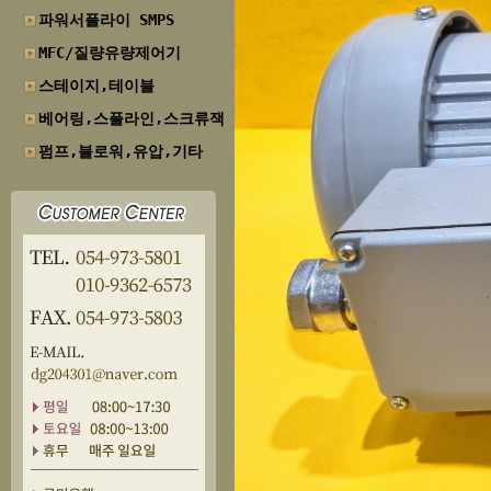
파워서플라이 SMPS
MFC/질량유량제어기
스테이지,테이블
베어링,스플라인,스크류잭
펌프,블로워,유압,기타