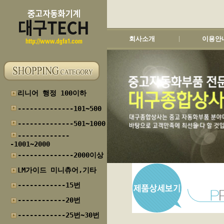
회사소개
이용안
|
리니어 행정 100이하
--------------101~500
--------------501~1000
-------------
-1001~2000
--------------2000이상
LM가이드 미니츄어,기타
------------15번
------------20번
------------25번~30번