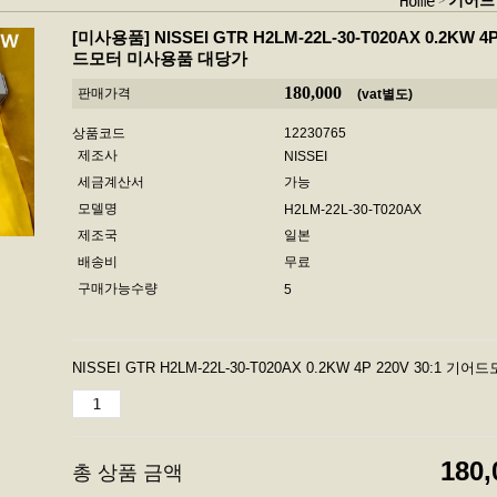
기어드
Home
[미사용품]
NISSEI GTR H2LM-22L-30-T020AX 0.2KW 4P
드모터 미사용품 대당가
180,000
판매가격
(vat별도)
상품코드
12230765
제조사
NISSEI
세금계산서
가능
모델명
H2LM-22L-30-T020AX
제조국
일본
배송비
무료
구매가능수량
5
NISSEI GTR H2LM-22L-30-T020AX 0.2KW 4P 220V 30:1
180,
총 상품 금액