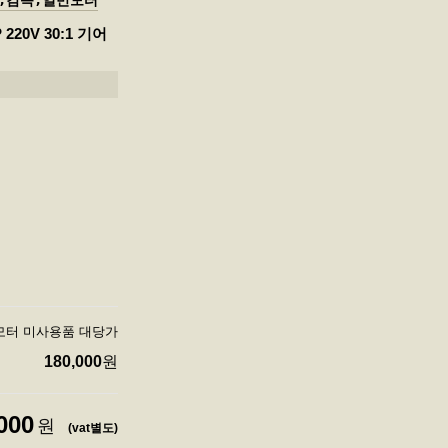
,감속,일반모터
 220V 30:1 기어
 기어드모터 미사용품 대당가
180,000
원
000
원
(vat별도)