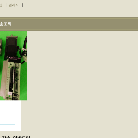
|
|
입
관리자
송조회