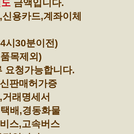
별도
금액입니다.
,신용카드,계좌이체
4시30분이전)
부품목제외)
류 요청가능합니다.
통신판매허가증
,거래명세서
택배,경동화물
비스,고속버스