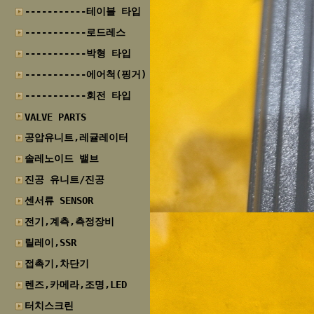
-----------테이블 타입
-----------로드레스
-----------박형 타입
-----------에어척(핑거)
-----------회전 타입
VALVE PARTS
공압유니트,레귤레이터
솔레노이드 밸브
진공 유니트/진공
센서류 SENSOR
전기,계측,측정장비
릴레이,SSR
접촉기,차단기
렌즈,카메라,조명,LED
터치스크린