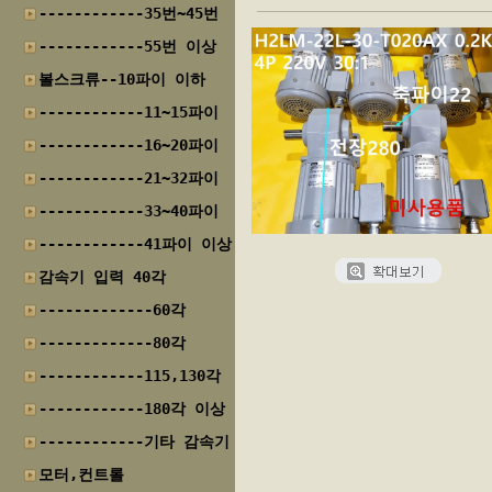
------------35번~45번
------------55번 이상
볼스크류--10파이 이하
------------11~15파이
------------16~20파이
------------21~32파이
------------33~40파이
------------41파이 이상
감속기 입력 40각
-------------60각
-------------80각
------------115,130각
------------180각 이상
------------기타 감속기
모터,컨트롤