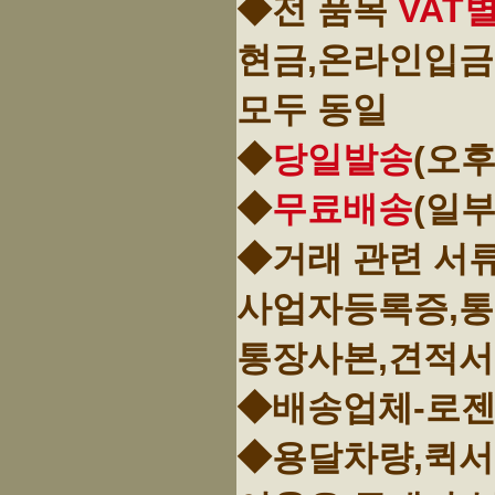
◆전 품목
VAT
현금,온라인입금
모두 동일
◆
당일발송
(오후
◆
무료배송
(일
◆거래 관련 서
사업자등록증,
통장사본,견적서
◆배송업체-로젠
◆용달차량,퀵서