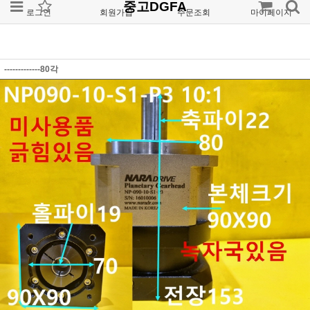
중고DGFA
로그인
회원가입
주문조회
마이페이지
-------------80각