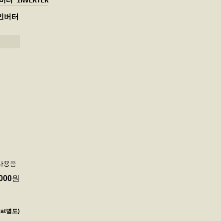
버터 INVERTER
W 인버터
미사용품
000
원
vat별도)