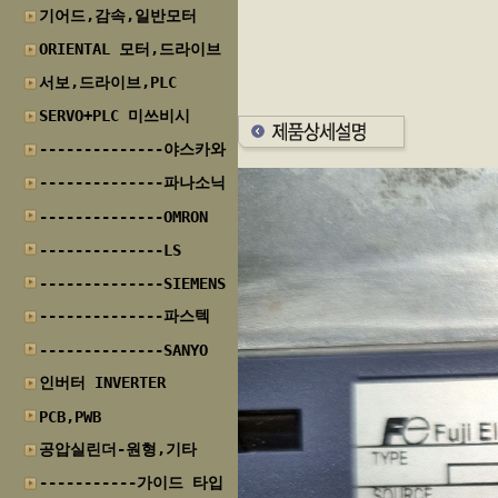
기어드,감속,일반모터
ORIENTAL 모터,드라이브
서보,드라이브,PLC
SERVO+PLC 미쓰비시
--------------야스카와
--------------파나소닉
--------------OMRON
--------------LS
--------------SIEMENS
--------------파스텍
--------------SANYO
인버터 INVERTER
PCB,PWB
공압실린더-원형,기타
-----------가이드 타입