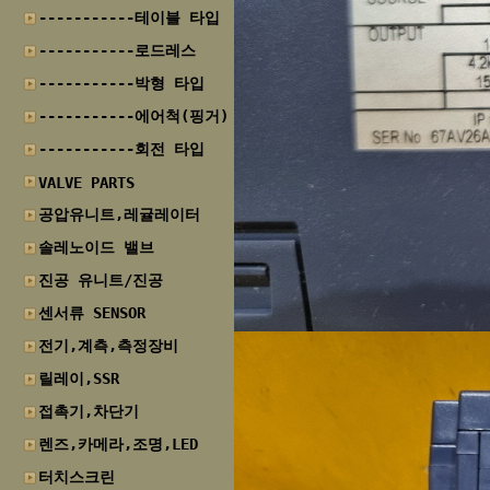
-----------테이블 타입
-----------로드레스
-----------박형 타입
-----------에어척(핑거)
-----------회전 타입
VALVE PARTS
공압유니트,레귤레이터
솔레노이드 밸브
진공 유니트/진공
센서류 SENSOR
전기,계측,측정장비
릴레이,SSR
접촉기,차단기
렌즈,카메라,조명,LED
터치스크린