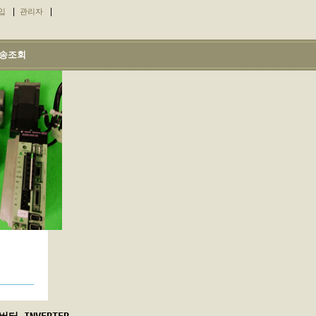
|
|
입
관리자
송조회