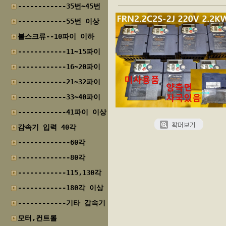
------------35번~45번
------------55번 이상
볼스크류--10파이 이하
------------11~15파이
------------16~20파이
------------21~32파이
------------33~40파이
------------41파이 이상
감속기 입력 40각
-------------60각
-------------80각
------------115,130각
------------180각 이상
------------기타 감속기
모터,컨트롤