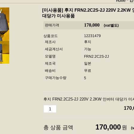
인
Home
[미사용품]
후지 FRN2.2C2S-2J 220V 2.2K
대당가 미사용품
170,000
판매가격
(vat별도)
상품코드
12231479
제조사
후지
세금계산서
가능
모델명
FRN2.2C2S-2J
제조국
일본
배송비
무료
구매가능수량
5
후지 FRN2.2C2S-2J 220V 2.2KW 인버터 대당가 
170,
170,000
총 상품 금액
원
(