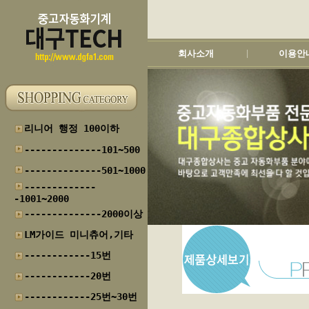
회사소개
이용안
|
리니어 행정 100이하
--------------101~500
--------------501~1000
-------------
-1001~2000
--------------2000이상
LM가이드 미니츄어,기타
------------15번
------------20번
------------25번~30번