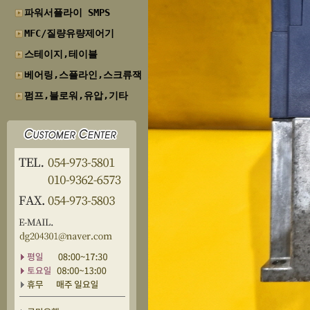
파워서플라이 SMPS
MFC/질량유량제어기
스테이지,테이블
베어링,스플라인,스크류잭
펌프,블로워,유압,기타