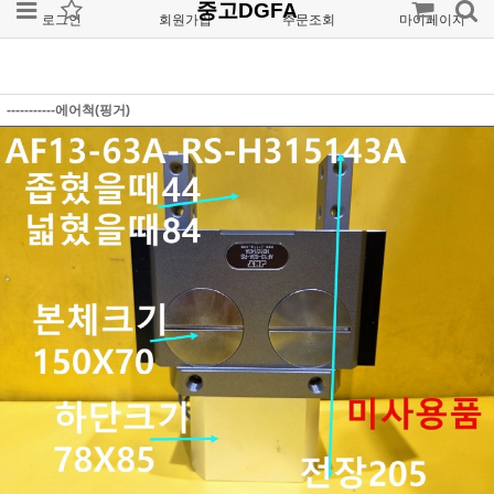
중고DGFA
로그인
회원가입
주문조회
마이페이지
-----------에어척(핑거)