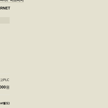
VO+PLC 미쓰비시
ERNET
중고PLC
000
원
vat별도)