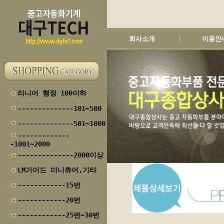
회사소개
이용안
|
리니어 행정 100이하
--------------101~500
--------------501~1000
-------------
-1001~2000
--------------2000이상
LM가이드 미니츄어,기타
------------15번
------------20번
------------25번~30번