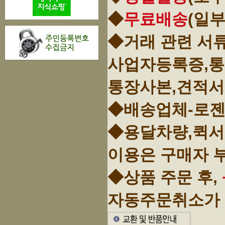
◆
무료배송
(일
◆거래 관련 서
사업자등록증,
통장사본,견적서
◆배송업체-로젠
◆용달차량,퀵서
이용은 구매자 
◆상품 주문 후,
자동주문취소가 