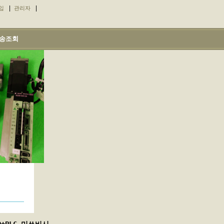
|
|
입
관리자
송조회