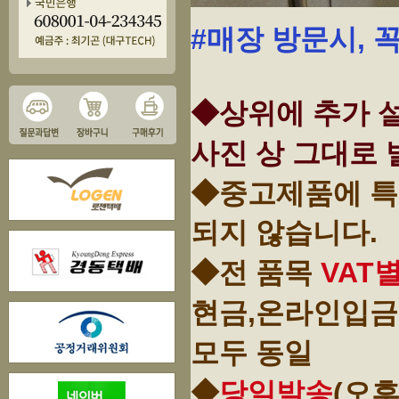
#매장 방문시, 
◆상위에 추가 설
사진 상 그대로 
◆중고제품에 특
되지 않습니다.
◆전 품목
VAT
현금,온라인입금
모두 동일
◆
당일발송
(오후