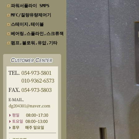
파워서플라이 SMPS
MFC/질량유량제어기
스테이지,테이블
베어링,스플라인,스크류잭
펌프,블로워,유압,기타