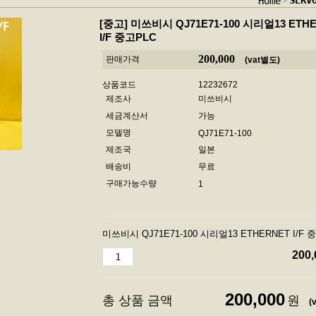
SER
Home
[중고]
미쓰비시 QJ71E71-100 시리얼13 ETH
I/F 중고PLC
200,000
판매가격
(vat별도)
상품코드
12232672
제조사
미쓰비시
세금계산서
가능
모델명
QJ71E71-100
제조국
일본
배송비
무료
구매가능수량
1
미쓰비시 QJ71E71-100 시리얼13 ETHERNET I/F 
200,
200,000
총 상품 금액
원
(