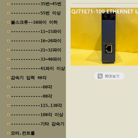
------------35번~45번
------------55번 이상
볼스크류--10파이 이하
------------11~15파이
------------16~20파이
------------21~32파이
------------33~40파이
------------41파이 이상
감속기 입력 40각
-------------60각
-------------80각
------------115,130각
------------180각 이상
------------기타 감속기
모터,컨트롤