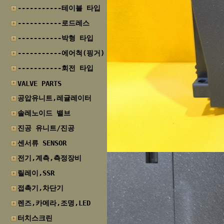
-----------테이블 타입
-----------로드레스
-----------박형 타입
-----------에어척(핑거)
-----------회전 타입
VALVE PARTS
공압유니트,레귤레이터
솔레노이드 밸브
진공 유니트/진공
센서류 SENSOR
전기,계측,측정장비
릴레이,SSR
접촉기,차단기
렌즈,카메라,조명,LED
터치스크린