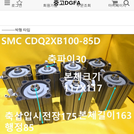
중고DGFA
로그인
회원가입
주문조회
마이페이지
-----------박형 타입