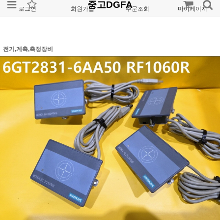
중고DGFA
로그인
회원가입
주문조회
마이페이지
전기,계측,측정장비