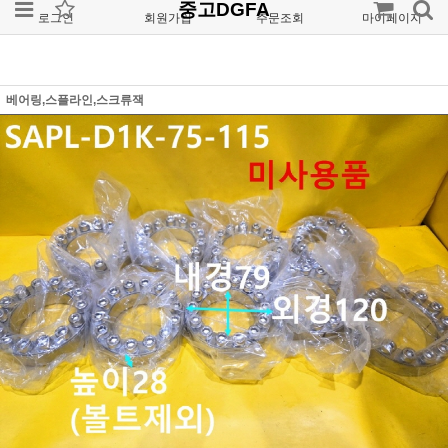
중고DGFA
로그인
회원가입
주문조회
마이페이지
베어링,스플라인,스크류잭