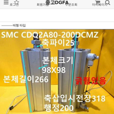
중고DGFA
로그인
회원가입
주문조회
마이페이지
-----------박형 타입