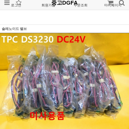
중고DGFA
로그인
회원가입
주문조회
마이페이지
솔레노이드 밸브