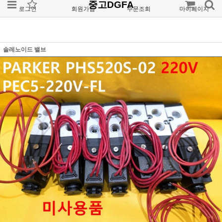
중고DGFA
로그인
회원가입
주문조회
마이페이지
솔레노이드 밸브