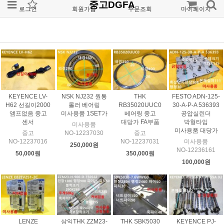
중고DGFA
로그인
회원가입
주문조회
마이페이지
KEYENCE LV-
NSK NJ232 원통
THK
FESTO ADN-125-
H62 선길이2000
롤러 베어링
RB35020UUC0
30-A-P-A 536393
앰프없음 중고
미사용품 1SET가
베어링 중고
공압실린더
센서
대당가 FA부품
박형타입
미사용품
미사용품 대당가
중고
NO-12237030
중고
NO-12237016
NO-12237031
미사용품
250,000원
NO-12236161
50,000원
350,000원
100,000원
LENZE
삼익THK ZZM23-
THK SBK5030
KEYENCE PJ-