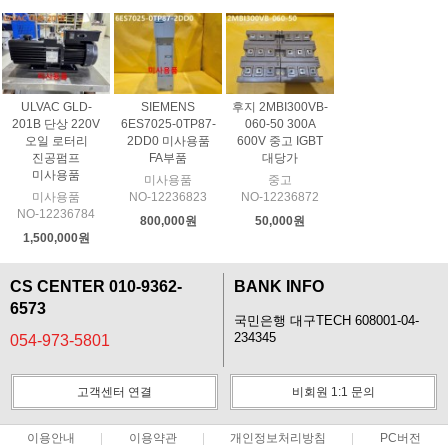
ULVAC GLD-
SIEMENS
후지 2MBI300VB-
201B 단상 220V
6ES7025-0TP87-
060-50 300A
오일 로터리
2DD0 미사용품
600V 중고 IGBT
진공펌프
FA부품
대당가
미사용품
미사용품
중고
미사용품
NO-12236823
NO-12236872
NO-12236784
800,000원
50,000원
1,500,000원
CS CENTER 010-9362-
BANK INFO
6573
국민은행 대구TECH 608001-04-
234345
054-973-5801
고객센터 연결
비회원 1:1 문의
이용안내
이용약관
개인정보처리방침
PC버전