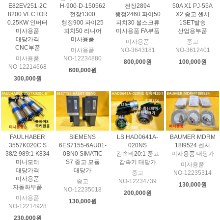
E82EV251-2C
H-900-D-150562
전장2894
50A X1 PJ-55A
8200 VECTOR
전장1300
행정2460 파이50
X2 중고 센서
0.25KW 인버터
행정900 파이25
피치30 볼스크류
1SET발송
미사용품
피치50 리니어
미사용품 FA부품
산업용부품
대당가격
미사용품
미사용품
중고
CNC부품
미사용품
NO-3643181
NO-3612401
미사용품
NO-12234880
800,000원
100,000원
NO-12214668
600,000원
300,000원
FAULHABER
SIEMENS
LS HAD0641A-
BAUMER MDRM
3557K020C S
6ES7155-6AU01-
020NS
18I9524 센서
38/2 989:1 K834
0BN0 SIMATIC
감속비20:1 중고
미사용품 대당가
미니모터
S7 중고 모듈
감속기 대당가
미사용품
대당가격
대당가
중고
NO-12235314
미사용품
중고
NO-12234739
130,000원
자동화부품
NO-12235018
200,000원
미사용품
130,000원
NO-12214928
230,000원