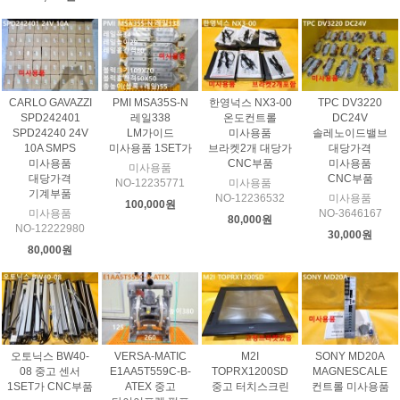
CARLO GAVAZZI
PMI MSA35S-N
한영넉스 NX3-00
TPC DV3220
SPD242401
레일338
온도컨트롤
DC24V
SPD24240 24V
LM가이드
미사용품
솔레노이드밸브
10A SMPS
미사용품 1SET가
브라켓2개 대당가
대당가격
미사용품
CNC부품
미사용품
미사용품
대당가격
CNC부품
NO-12235771
미사용품
기계부품
NO-12236532
미사용품
100,000원
미사용품
NO-3646167
80,000원
NO-12222980
30,000원
80,000원
오토닉스 BW40-
VERSA-MATIC
M2I
SONY MD20A
08 중고 센서
E1AA5T559C-B-
TOPRX1200SD
MAGNESCALE
1SET가 CNC부품
ATEX 중고
중고 터치스크린
컨트롤 미사용품