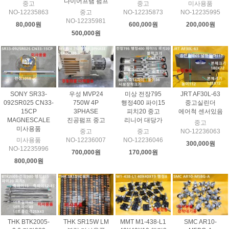
다이어프램 펌프
중고
중고
미사용품
NO-12235863
중고
NO-12235873
NO-12235995
NO-12235981
80,000원
600,000원
200,000원
500,000원
SONY SR33-
우성 MVP24
미상 전장795
JRT AF30L-63
092SR025 CN33-
750W 4P
행정400 파이15
중고실린더
15CP
3PHASE
피치20 중고
에어척 센서있음
MAGNESCALE
진공펌프 중고
리니어 대당가
중고
미사용품
중고
중고
NO-12236063
미사용품
NO-12236007
NO-12236046
300,000원
NO-12235996
700,000원
170,000원
800,000원
THK BTK2005-
THK SR15W LM
MMT M1-438-L1
SMC AR10-