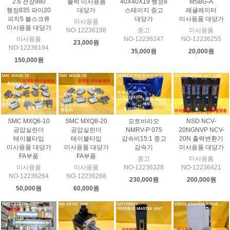
2.6 전장980
블럭 미사용품
40X40X19 행정8
M5BG-A
행정835 파이20
대당가
스테이지 중고
레귤레이터
피치5 볼스크류
대당가
미사용품 대당가
미사용품
미사용품 대당가
NO-12236198
중고
미사용품
미사용품
NO-12236247
NO-12236255
23,000원
NO-12236194
35,000원
20,000원
150,000원
SMC MXQ6-10
SMC MXQ8-20
모토바리오
NSD NCV-
공압실린더
공압실린더
NMRV-P 075
20NGNVP NCV-
테이블타입
테이블타입
감속비15:1 중고
20N 출력변환기
미사용품 대당가
미사용품 대당가
감속기
미사용품 대당가
FA부품
FA부품
중고
미사용품
미사용품
미사용품
NO-12236328
NO-12236421
NO-12236264
NO-12236268
230,000원
200,000원
50,000원
60,000원