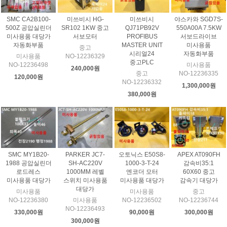
SMC CA2B100-
미쓰비시 HG-
미쓰비시
야스카와 SGD7S-
500Z 공압실린더
SR102 1KW 중고
QJ71PB92V
550A00A 7.5KW
미사용품 대당가
서보모터
PROFIBUS
서보드라이브
자동화부품
MASTER UNIT
미사용품
중고
시리얼24
자동화부품
미사용품
NO-12236329
중고PLC
NO-12236498
미사용품
240,000원
중고
NO-12236335
120,000원
NO-12236332
1,300,000원
380,000원
SMC MY1B20-
PARKER JC7-
오토닉스 E50S8-
APEX AT090FH
1988 공압실린더
SH-AC220V
1000-3-T-24
감속비35:1
로드레스
1000MM 레벨
엔코더 모터
60X60 중고
미사용품 대당가
스위치 미사용품
미사용품 대당가
감속기 대당가
대당가
미사용품
미사용품
중고
NO-12236380
미사용품
NO-12236502
NO-12236744
NO-12236493
330,000원
90,000원
300,000원
300,000원