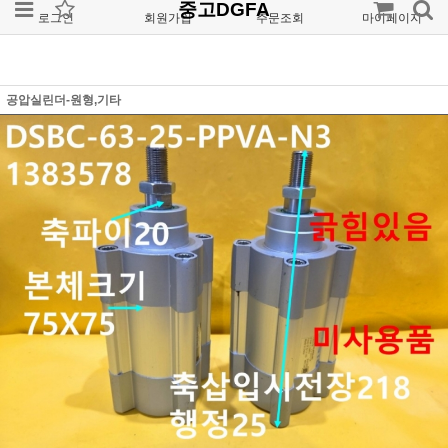
중고DGFA
로그인
회원가입
주문조회
마이페이지
공압실린더-원형,기타