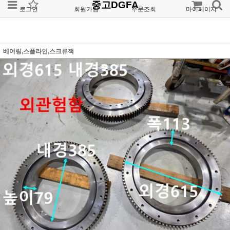
중고DGFA
로그인
회원가입
주문조회
마이페이지
베어링,스플라인,스크류잭