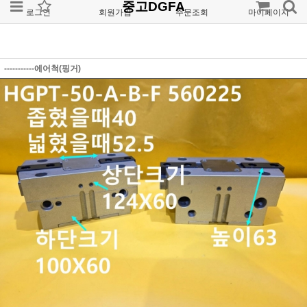
중고DGFA
로그인
회원가입
주문조회
마이페이지
-----------에어척(핑거)