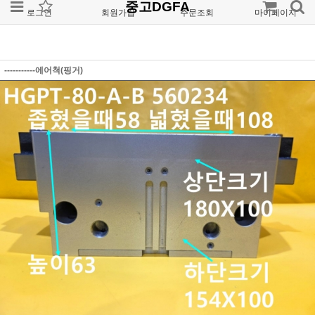
중고DGFA
로그인
회원가입
주문조회
마이페이지
-----------에어척(핑거)