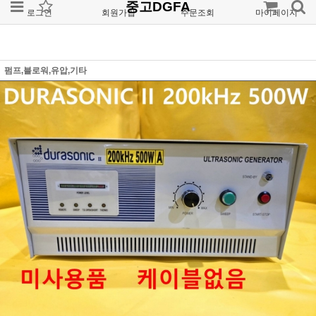
중고DGFA
로그인
회원가입
주문조회
마이페이지
펌프,블로워,유압,기타