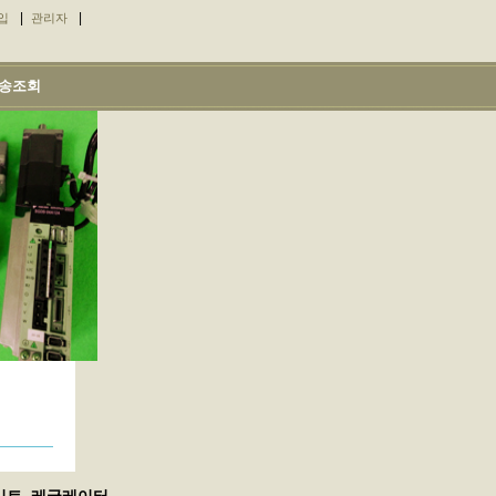
|
|
입
관리자
송조회