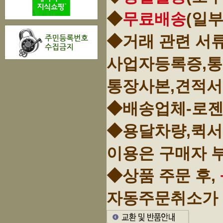
◆
무료배송
(일
◆거래 관련 서
사업자등록증,
통장사본,견적서
◆배송업체-로젠
◆용달차량,퀵서
이용은 구매자 
◆상품 주문 후,
자동주문취소가 