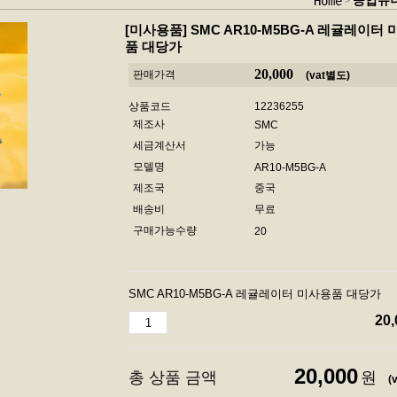
공압유
Home
[미사용품]
SMC AR10-M5BG-A 레귤레이터
품 대당가
20,000
판매가격
(vat별도)
상품코드
12236255
제조사
SMC
세금계산서
가능
모델명
AR10-M5BG-A
제조국
중국
배송비
무료
구매가능수량
20
SMC AR10-M5BG-A 레귤레이터 미사용품 대당가
20,
20,000
총 상품 금액
원
(