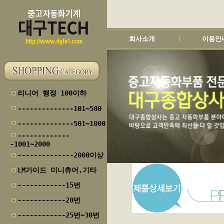
회사소개
이용안
|
리니어 행정 100이하
--------------101~500
--------------501~1000
-------------
-1001~2000
--------------2000이상
LM가이드 미니츄어,기타
------------15번
------------20번
------------25번~30번