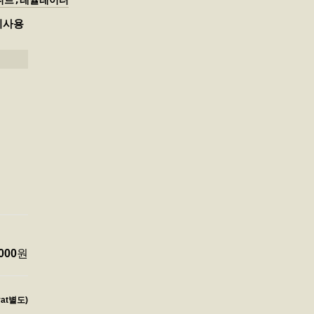
니트,레귤레이터
 미사용
000
원
vat별도)