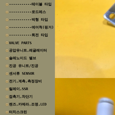
-----------테이블 타입
-----------로드레스
-----------박형 타입
-----------에어척(핑거)
-----------회전 타입
VALVE PARTS
공압유니트,레귤레이터
솔레노이드 밸브
진공 유니트/진공
센서류 SENSOR
전기,계측,측정장비
릴레이,SSR
접촉기,차단기
렌즈,카메라,조명,LED
터치스크린