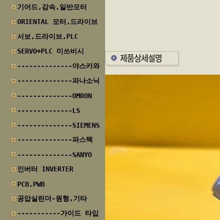
기어드,감속,일반모터
ORIENTAL 모터,드라이브
서보,드라이브,PLC
SERVO+PLC 미쓰비시
--------------야스카와
--------------파나소닉
--------------OMRON
--------------LS
--------------SIEMENS
--------------파스텍
--------------SANYO
인버터 INVERTER
PCB,PWB
공압실린더-원형,기타
-----------가이드 타입