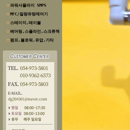
파워서플라이 SMPS
MFC/질량유량제어기
스테이지,테이블
베어링,스플라인,스크류잭
펌프,블로워,유압,기타