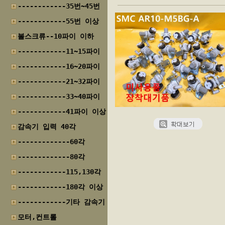
------------35번~45번
------------55번 이상
볼스크류--10파이 이하
------------11~15파이
------------16~20파이
------------21~32파이
------------33~40파이
------------41파이 이상
감속기 입력 40각
-------------60각
-------------80각
------------115,130각
------------180각 이상
------------기타 감속기
모터,컨트롤