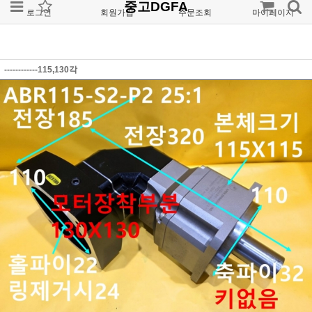
중고DGFA
로그인
회원가입
주문조회
마이페이지
------------115,130각