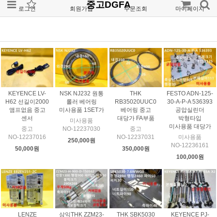
중고DGFA
로그인
회원가입
주문조회
마이페이지
KEYENCE LV-
NSK NJ232 원통
THK
FESTO ADN-125-
H62 선길이2000
롤러 베어링
RB35020UUC0
30-A-P-A 536393
앰프없음 중고
미사용품 1SET가
베어링 중고
공압실린더
센서
대당가 FA부품
박형타입
미사용품
미사용품 대당가
중고
NO-12237030
중고
NO-12237016
NO-12237031
미사용품
250,000원
NO-12236161
50,000원
350,000원
100,000원
LENZE
삼익THK ZZM23-
THK SBK5030
KEYENCE PJ-