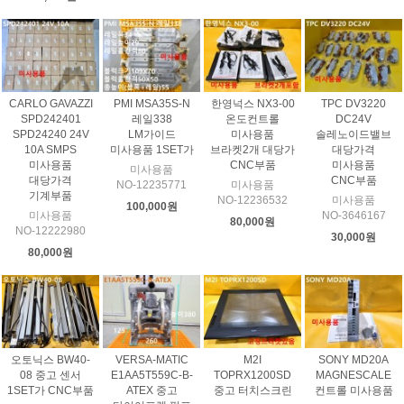
CARLO GAVAZZI
PMI MSA35S-N
한영넉스 NX3-00
TPC DV3220
SPD242401
레일338
온도컨트롤
DC24V
SPD24240 24V
LM가이드
미사용품
솔레노이드밸브
10A SMPS
미사용품 1SET가
브라켓2개 대당가
대당가격
미사용품
CNC부품
미사용품
미사용품
대당가격
CNC부품
NO-12235771
미사용품
기계부품
NO-12236532
미사용품
100,000원
미사용품
NO-3646167
80,000원
NO-12222980
30,000원
80,000원
오토닉스 BW40-
VERSA-MATIC
M2I
SONY MD20A
08 중고 센서
E1AA5T559C-B-
TOPRX1200SD
MAGNESCALE
1SET가 CNC부품
ATEX 중고
중고 터치스크린
컨트롤 미사용품