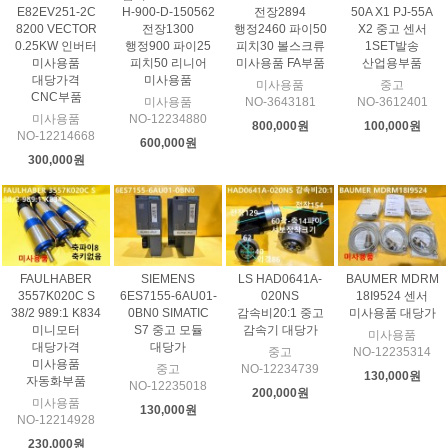
E82EV251-2C
H-900-D-150562
전장2894
50A X1 PJ-55A
8200 VECTOR
전장1300
행정2460 파이50
X2 중고 센서
0.25KW 인버터
행정900 파이25
피치30 볼스크류
1SET발송
미사용품
피치50 리니어
미사용품 FA부품
산업용부품
대당가격
미사용품
미사용품
중고
CNC부품
미사용품
NO-3643181
NO-3612401
미사용품
NO-12234880
800,000원
100,000원
NO-12214668
600,000원
300,000원
FAULHABER
SIEMENS
LS HAD0641A-
BAUMER MDRM
3557K020C S
6ES7155-6AU01-
020NS
18I9524 센서
38/2 989:1 K834
0BN0 SIMATIC
감속비20:1 중고
미사용품 대당가
미니모터
S7 중고 모듈
감속기 대당가
미사용품
대당가격
대당가
중고
NO-12235314
미사용품
중고
NO-12234739
130,000원
자동화부품
NO-12235018
200,000원
미사용품
130,000원
NO-12214928
230,000원