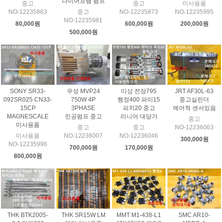
다이어프램 펌프
중고
중고
미사용품
NO-12235863
중고
NO-12235873
NO-12235995
NO-12235981
80,000원
600,000원
200,000원
500,000원
SONY SR33-
우성 MVP24
미상 전장795
JRT AF30L-63
092SR025 CN33-
750W 4P
행정400 파이15
중고실린더
15CP
3PHASE
피치20 중고
에어척 센서있음
MAGNESCALE
진공펌프 중고
리니어 대당가
중고
미사용품
중고
중고
NO-12236063
미사용품
NO-12236007
NO-12236046
300,000원
NO-12235996
700,000원
170,000원
800,000원
THK BTK2005-
THK SR15W LM
MMT M1-438-L1
SMC AR10-