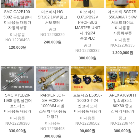
SMC CA2B100-
미쓰비시 HG-
미쓰비시
야스카와 SGD7S-
500Z 공압실린더
SR102 1KW 중고
QJ71PB92V
550A00A 7.5KW
미사용품 대당가
서보모터
PROFIBUS
서보드라이브
자동화부품
MASTER UNIT
미사용품
중고
시리얼24
자동화부품
미사용품
NO-12236329
중고PLC
NO-12236498
미사용품
240,000원
중고
NO-12236335
120,000원
NO-12236332
1,300,000원
380,000원
SMC MY1B20-
PARKER JC7-
오토닉스 E50S8-
APEX AT090FH
1988 공압실린더
SH-AC220V
1000-3-T-24
감속비35:1
로드레스
1000MM 레벨
엔코더 모터
60X60 중고
미사용품 대당가
스위치 미사용품
미사용품 대당가
감속기 대당가
대당가
미사용품
미사용품
중고
NO-12236380
미사용품
NO-12236502
NO-12236744
NO-12236493
330,000원
90,000원
300,000원
300,000원