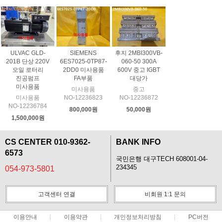
ULVAC GLD-
SIEMENS
후지 2MBI300VB-
201B 단상 220V
6ES7025-0TP87-
060-50 300A
오일 로터리
2DD0 미사용품
600V 중고 IGBT
진공펌프
FA부품
대당가
미사용품
미사용품
중고
미사용품
NO-12236823
NO-12236872
NO-12236784
800,000원
50,000원
1,500,000원
CS CENTER 010-9362-
BANK INFO
6573
국민은행 대구TECH 608001-04-
234345
054-973-5801
고객센터 연결
비회원 1:1 문의
이용안내
이용약관
개인정보처리방침
PC버전