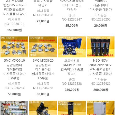
2.6 전장980
블럭 미사용품
40X40X19 행정8
M5BG-A
행정835 파이20
대당가
스테이지 중고
레귤레이터
피치5 볼스크류
대당가
미사용품 대당가
미사용품
미사용품 대당가
NO-12236198
중고
미사용품
미사용품
NO-12236247
NO-12236255
23,000원
NO-12236194
35,000원
20,000원
150,000원
SMC MXQ6-10
SMC MXQ8-20
모토바리오
NSD NCV-
공압실린더
공압실린더
NMRV-P 075
20NGNVP NCV-
테이블타입
테이블타입
감속비15:1 중고
20N 출력변환기
미사용품 대당가
미사용품 대당가
감속기
미사용품 대당가
FA부품
FA부품
중고
미사용품
미사용품
미사용품
NO-12236328
NO-12236421
NO-12236264
NO-12236268
230,000원
200,000원
50,000원
60,000원