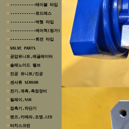
-----------테이블 타입
-----------로드레스
-----------박형 타입
-----------에어척(핑거)
-----------회전 타입
VALVE PARTS
공압유니트,레귤레이터
솔레노이드 밸브
진공 유니트/진공
센서류 SENSOR
전기,계측,측정장비
릴레이,SSR
접촉기,차단기
렌즈,카메라,조명,LED
터치스크린