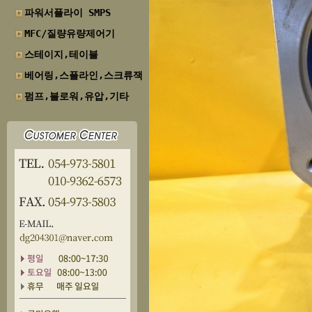
파워서플라이 SMPS
MFC/질량유량제어기
스테이지,테이블
베어링,스플라인,스크류잭
펌프,블로워,유압,기타