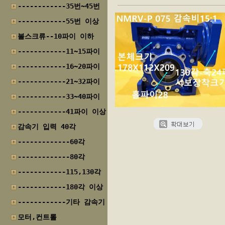
------------35번~45번
------------55번 이상
볼스크류--10파이 이하
------------11~15파이
------------16~20파이
------------21~32파이
------------33~40파이
------------41파이 이상
감속기 입력 40각
-------------60각
-------------80각
------------115,130각
------------180각 이상
------------기타 감속기
모터,컨트롤