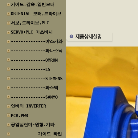
기어드,감속,일반모터
ORIENTAL 모터,드라이브
서보,드라이브,PLC
SERVO+PLC 미쓰비시
--------------야스카와
--------------파나소닉
--------------OMRON
--------------LS
--------------SIEMENS
--------------파스텍
--------------SANYO
인버터 INVERTER
PCB,PWB
공압실린더-원형,기타
-----------가이드 타입