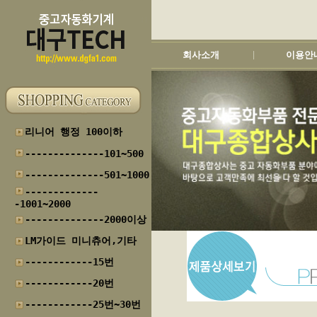
회사소개
이용안
|
리니어 행정 100이하
--------------101~500
--------------501~1000
-------------
-1001~2000
--------------2000이상
LM가이드 미니츄어,기타
------------15번
------------20번
------------25번~30번