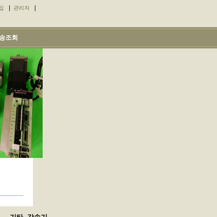
|
|
입
관리자
송조회