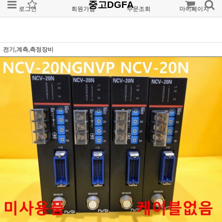
중고DGFA
로그인
회원가입
주문조회
마이페이지
전기,계측,측정장비