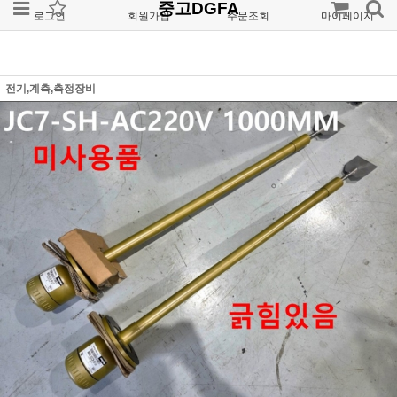
중고DGFA
로그인
회원가입
주문조회
마이페이지
전기,계측,측정장비