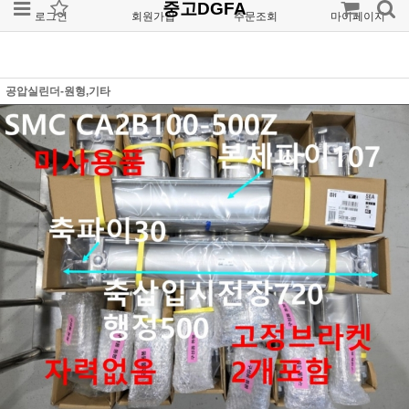
중고DGFA
로그인
회원가입
주문조회
마이페이지
공압실린더-원형,기타