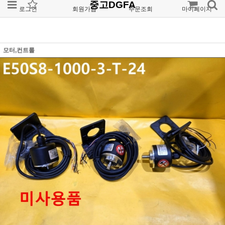
중고DGFA
로그인
회원가입
주문조회
마이페이지
모터,컨트롤