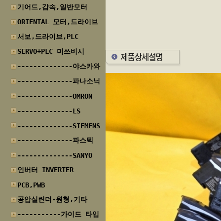
기어드,감속,일반모터
ORIENTAL 모터,드라이브
서보,드라이브,PLC
SERVO+PLC 미쓰비시
--------------야스카와
--------------파나소닉
--------------OMRON
--------------LS
--------------SIEMENS
--------------파스텍
--------------SANYO
인버터 INVERTER
PCB,PWB
공압실린더-원형,기타
-----------가이드 타입