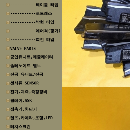
-----------테이블 타입
-----------로드레스
-----------박형 타입
-----------에어척(핑거)
-----------회전 타입
VALVE PARTS
공압유니트,레귤레이터
솔레노이드 밸브
진공 유니트/진공
센서류 SENSOR
전기,계측,측정장비
릴레이,SSR
접촉기,차단기
렌즈,카메라,조명,LED
터치스크린