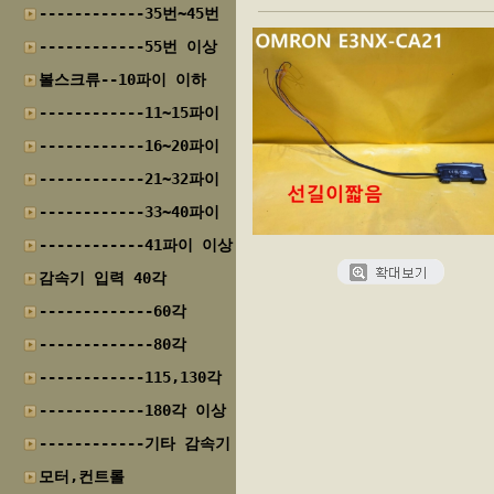
------------35번~45번
------------55번 이상
볼스크류--10파이 이하
------------11~15파이
------------16~20파이
------------21~32파이
------------33~40파이
------------41파이 이상
감속기 입력 40각
-------------60각
-------------80각
------------115,130각
------------180각 이상
------------기타 감속기
모터,컨트롤