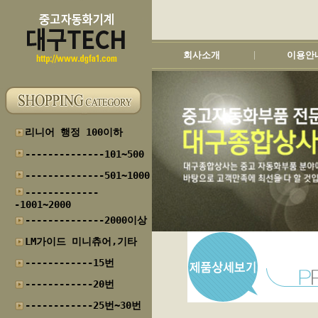
회사소개
이용안
|
리니어 행정 100이하
--------------101~500
--------------501~1000
-------------
-1001~2000
--------------2000이상
LM가이드 미니츄어,기타
------------15번
------------20번
------------25번~30번