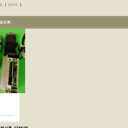
|
|
입
관리자
송조회