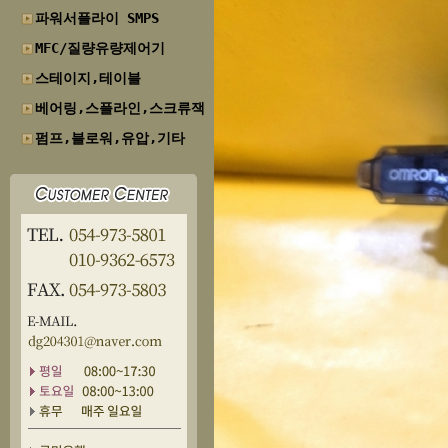
파워서플라이 SMPS
MFC/질량유량제어기
스테이지,테이블
베어링,스플라인,스크류잭
펌프,블로워,유압,기타