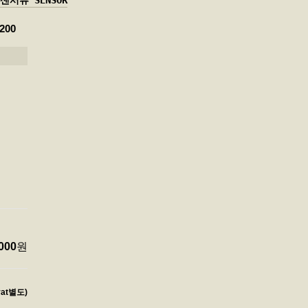
센서류 SENSOR
200
000
원
vat별도)