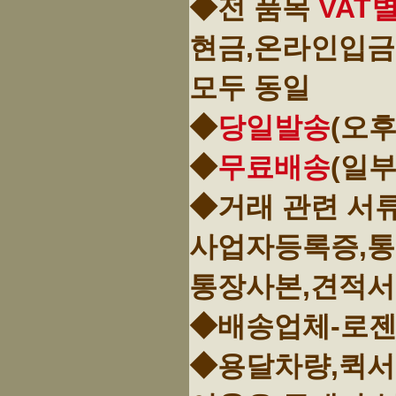
◆전 품목
VAT
현금,온라인입금
모두 동일
◆
당일발송
(오후
◆
무료배송
(일
◆거래 관련 서
사업자등록증,
통장사본,견적서
◆배송업체-로젠
◆용달차량,퀵서