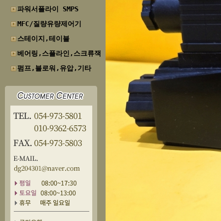
파워서플라이 SMPS
MFC/질량유량제어기
스테이지,테이블
베어링,스플라인,스크류잭
펌프,블로워,유압,기타