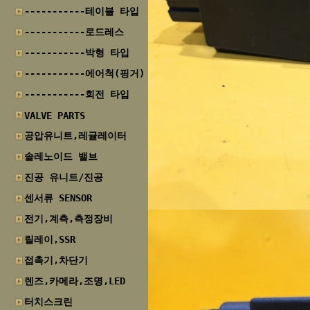
-----------테이블 타입
-----------로드레스
-----------박형 타입
-----------에어척(핑거)
-----------회전 타입
VALVE PARTS
공압유니트,레귤레이터
솔레노이드 밸브
진공 유니트/진공
센서류 SENSOR
전기,계측,측정장비
릴레이,SSR
접촉기,차단기
렌즈,카메라,조명,LED
터치스크린