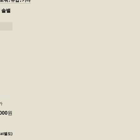
로워,유압,기타
압 솔밸
가
000
원
vat별도)