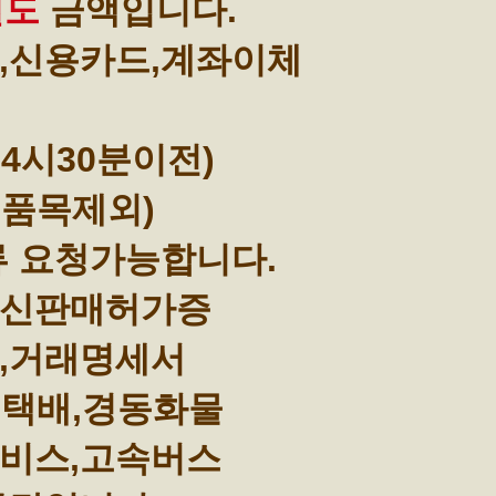
별도
금액입니다.
,신용카드,계좌이체
4시30분이전)
부품목제외)
류 요청가능합니다.
통신판매허가증
,거래명세서
택배,경동화물
비스,고속버스