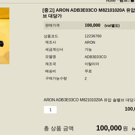
펌프,블
Home
[중고]
ARON ADB3E03CO M82101020A 유
브 대당가
100,000
판매가격
(vat별도)
상품코드
12236760
제조사
ARON
세금계산서
가능
모델명
ADB3E03CO
제조국
이탈리아
배송비
무료
구매가능수량
2
ARON ADB3E03CO M82101020A 유압 솔밸브 대당
100,
100,000
총 상품 금액
원
(