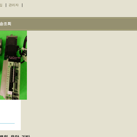
|
|
입
관리자
송조회