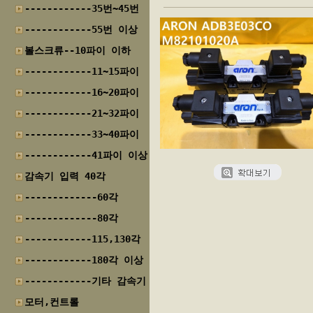
------------35번~45번
------------55번 이상
볼스크류--10파이 이하
------------11~15파이
------------16~20파이
------------21~32파이
------------33~40파이
------------41파이 이상
감속기 입력 40각
-------------60각
-------------80각
------------115,130각
------------180각 이상
------------기타 감속기
모터,컨트롤