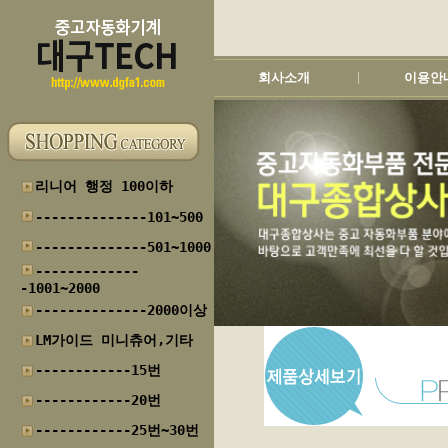
회사소개
이용안
|
리니어 행정 100이하
--------------101~500
--------------501~1000
-------------
-1001~2000
--------------2000이상
LM가이드 미니츄어,기타
------------15번
------------20번
------------25번~30번