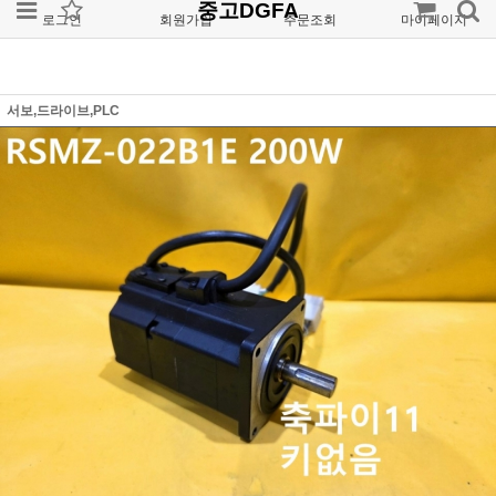
중고DGFA
로그인
회원가입
주문조회
마이페이지
서보,드라이브,PLC