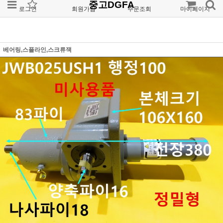
중고DGFA
로그인
회원가입
주문조회
마이페이지
베어링,스플라인,스크류잭