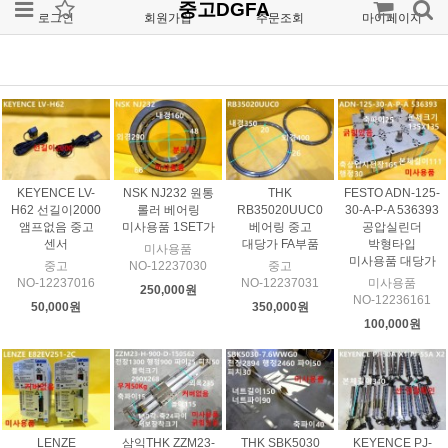
중고DGFA
로그인
회원가입
주문조회
마이페이지
KEYENCE LV-
NSK NJ232 원통
THK
FESTO ADN-125-
H62 선길이2000
롤러 베어링
RB35020UUC0
30-A-P-A 536393
앰프없음 중고
미사용품 1SET가
베어링 중고
공압실린더
센서
대당가 FA부품
박형타입
미사용품
미사용품 대당가
중고
NO-12237030
중고
NO-12237016
NO-12237031
미사용품
250,000원
NO-12236161
50,000원
350,000원
100,000원
LENZE
삼익THK ZZM23-
THK SBK5030
KEYENCE PJ-