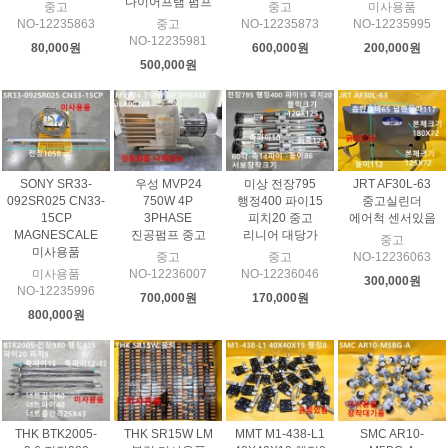
다이어프램 펌프
중고
중고
미사용품
NO-12235863
중고
NO-12235873
NO-12235995
NO-12235981
80,000원
600,000원
200,000원
500,000원
SONY SR33-
우성 MVP24
미상 전장795
JRT AF30L-63
092SR025 CN33-
750W 4P
행정400 파이15
중고실린더
15CP
3PHASE
피치20 중고
에어척 센서있음
MAGNESCALE
진공펌프 중고
리니어 대당가
중고
미사용품
중고
중고
NO-12236063
미사용품
NO-12236007
NO-12236046
300,000원
NO-12235996
700,000원
170,000원
800,000원
THK BTK2005-
THK SR15W LM
MMT M1-438-L1
SMC AR10-