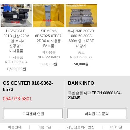
ULVAC GLD-
SIEMENS
후지 2MBI300VB-
201B 단상 220V
6ES7025-0TP87-
060-50 300A
오일 로터리
2DD0 미사용품
600V 중고 IGBT
진공펌프
FA부품
대당가
미사용품
미사용품
중고
미사용품
NO-12236823
NO-12236872
NO-12236784
800,000원
50,000원
1,500,000원
CS CENTER 010-9362-
BANK INFO
6573
국민은행 대구TECH 608001-04-
234345
054-973-5801
고객센터 연결
비회원 1:1 문의
이용안내
이용약관
개인정보처리방침
PC버전