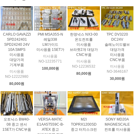
CARLO GAVAZZI
PMI MSA35S-N
한영넉스 NX3-00
TPC DV3220
SPD242401
레일338
온도컨트롤
DC24V
SPD24240 24V
LM가이드
미사용품
솔레노이드밸브
10A SMPS
미사용품 1SET가
브라켓2개 대당가
대당가격
미사용품
CNC부품
미사용품
미사용품
대당가격
CNC부품
NO-12235771
미사용품
기계부품
NO-12236532
미사용품
100,000원
미사용품
NO-3646167
80,000원
NO-12222980
30,000원
80,000원
오토닉스 BW40-
VERSA-MATIC
M2I
SONY MD20A
08 중고 센서
E1AA5T559C-B-
TOPRX1200SD
MAGNESCALE
1SET가 CNC부품
ATEX 중고
중고 터치스크린
컨트롤 미사용품