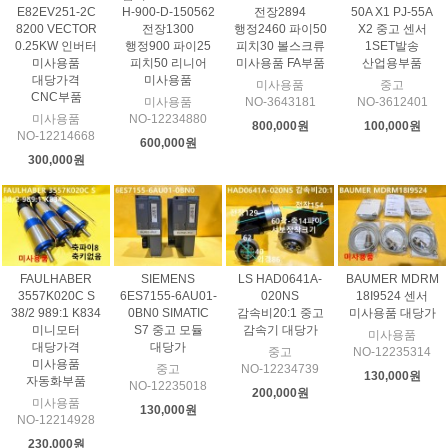
E82EV251-2C
H-900-D-150562
전장2894
50A X1 PJ-55A
8200 VECTOR
전장1300
행정2460 파이50
X2 중고 센서
0.25KW 인버터
행정900 파이25
피치30 볼스크류
1SET발송
미사용품
피치50 리니어
미사용품 FA부품
산업용부품
대당가격
미사용품
미사용품
중고
CNC부품
미사용품
NO-3643181
NO-3612401
미사용품
NO-12234880
800,000원
100,000원
NO-12214668
600,000원
300,000원
FAULHABER
SIEMENS
LS HAD0641A-
BAUMER MDRM
3557K020C S
6ES7155-6AU01-
020NS
18I9524 센서
38/2 989:1 K834
0BN0 SIMATIC
감속비20:1 중고
미사용품 대당가
미니모터
S7 중고 모듈
감속기 대당가
미사용품
대당가격
대당가
중고
NO-12235314
미사용품
중고
NO-12234739
130,000원
자동화부품
NO-12235018
200,000원
미사용품
130,000원
NO-12214928
230,000원