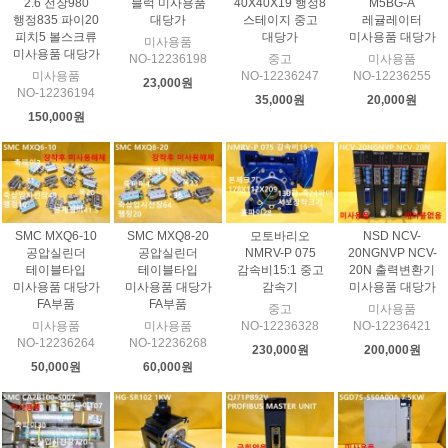
2.6 전장980
블럭 미사용품
40X40X19 행정8
M5BG-A
행정835 파이20
대당가
스테이지 중고
레귤레이터
피치5 볼스크류
대당가
미사용품 대당가
미사용품
미사용품 대당가
NO-12236198
중고
미사용품
미사용품
NO-12236247
NO-12236255
23,000원
NO-12236194
35,000원
20,000원
150,000원
SMC MXQ6-10
SMC MXQ8-20
모토바리오
NSD NCV-
공압실린더
공압실린더
NMRV-P 075
20NGNVP NCV-
테이블타입
테이블타입
감속비15:1 중고
20N 출력변환기
미사용품 대당가
미사용품 대당가
감속기
미사용품 대당가
FA부품
FA부품
중고
미사용품
미사용품
미사용품
NO-12236328
NO-12236421
NO-12236264
NO-12236268
230,000원
200,000원
50,000원
60,000원