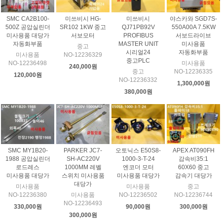
SMC CA2B100-
미쓰비시 HG-
미쓰비시
야스카와 SGD7S-
500Z 공압실린더
SR102 1KW 중고
QJ71PB92V
550A00A 7.5KW
미사용품 대당가
서보모터
PROFIBUS
서보드라이브
자동화부품
MASTER UNIT
미사용품
중고
시리얼24
자동화부품
미사용품
NO-12236329
중고PLC
NO-12236498
미사용품
240,000원
중고
NO-12236335
120,000원
NO-12236332
1,300,000원
380,000원
SMC MY1B20-
PARKER JC7-
오토닉스 E50S8-
APEX AT090FH
1988 공압실린더
SH-AC220V
1000-3-T-24
감속비35:1
로드레스
1000MM 레벨
엔코더 모터
60X60 중고
미사용품 대당가
스위치 미사용품
미사용품 대당가
감속기 대당가
대당가
미사용품
미사용품
중고
NO-12236380
미사용품
NO-12236502
NO-12236744
NO-12236493
330,000원
90,000원
300,000원
300,000원