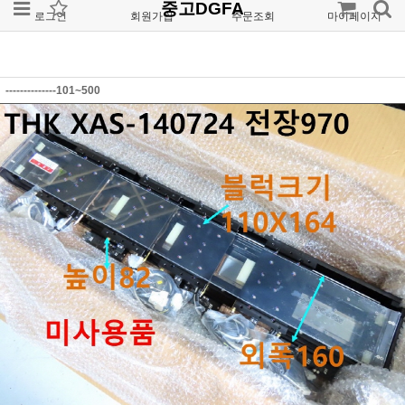
중고DGFA
로그인
회원가입
주문조회
마이페이지
--------------101~500