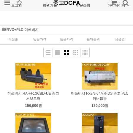
중고DGFA
로그인
회원가입
주문조회
마이페이지
SERVO+PLC 미쓰비시
최신순
낮은가격
높은가격
판매순위
상품명
미쓰비시 HA-FF13CBD-UE 중고
미쓰비시 FX2N-64MR-DS 중고 PLC
서보모터
커버없음
150,000원
130,000원