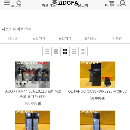
중고DGFA
로그인
회원가입
주문조회
마이페이지
서보,드라이브,PLC
최신순
낮은가격
높은가격
판매순위
상품명
FAGOR FKM44.30A.E3.110 브레이크
GE FANUC IC693PWR322J 중고PLC
중고 모터 대당가
50,000원
300,000원