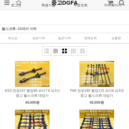
중고DGFA
로그인
회원가입
주문조회
마이페이지
볼스크류--10파이 이하
최신순
낮은가격
높은가격
판매순위
상품명
KSS 전장147 행정95 파이7.9 피치1
THK 전장185 행정115 파이6 피치5
중고 볼스크류 대당가
중고 볼스크류 대당가
40,000원
40,000원