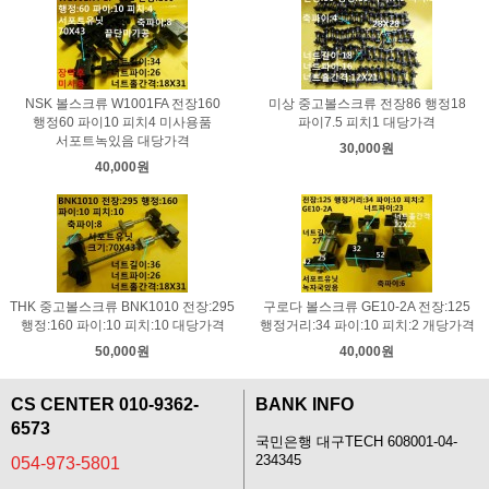
NSK 볼스크류 W1001FA 전장160
미상 중고볼스크류 전장86 행정18
행정60 파이10 피치4 미사용품
파이7.5 피치1 대당가격
서포트녹있음 대당가격
30,000원
40,000원
THK 중고볼스크류 BNK1010 전장:295
구로다 볼스크류 GE10-2A 전장:125
행정:160 파이:10 피치:10 대당가격
행정거리:34 파이:10 피치:2 개당가격
50,000원
40,000원
CS CENTER 010-9362-
BANK INFO
6573
국민은행 대구TECH 608001-04-
234345
054-973-5801