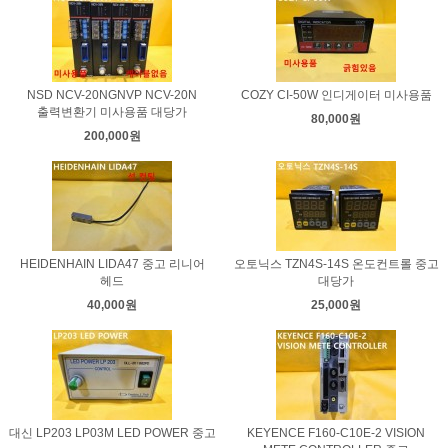
NSD NCV-20NGNVP NCV-20N
COZY CI-50W 인디게이터 미사용품
출력변환기 미사용품 대당가
80,000원
200,000원
HEIDENHAIN LIDA47 중고 리니어
오토닉스 TZN4S-14S 온도컨트롤 중고
헤드
대당가
40,000원
25,000원
대신 LP203 LP03M LED POWER 중고
KEYENCE F160-C10E-2 VISION