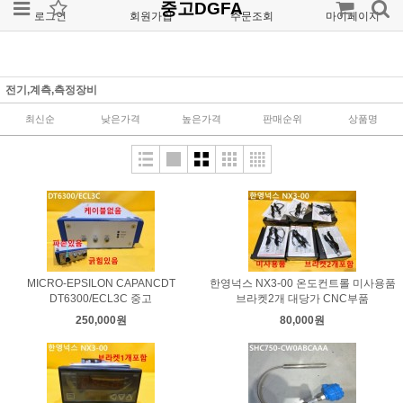
중고DGFA
로그인
회원가입
주문조회
마이페이지
전기,계측,측정장비
최신순
낮은가격
높은가격
판매순위
상품명
MICRO-EPSILON CAPANCDT
한영넉스 NX3-00 온도컨트롤 미사용품
DT6300/ECL3C 중고
브라켓2개 대당가 CNC부품
250,000원
80,000원