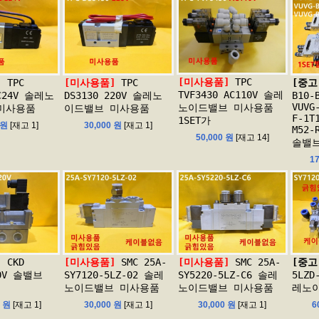
[미사용품]
TPC
]
TPC
[미사용품]
TPC
[중고
TVF3430 AC110V 솔레
DC24V 솔레노
DS3130 220V 솔레노
B10-
VUVG
노이드밸브 미사용품
미사용품
이드밸브 미사용품
F-1T
1SET가
 원
[재고 1]
30,000 원
[재고 1]
M52-
50,000 원
[재고 14]
솔밸브
1
]
CKD
[미사용품]
SMC 25A-
[미사용품]
SMC 25A-
[중고
20V 솔밸브
SY7120-5LZ-02 솔레
SY5220-5LZ-C6 솔레
5LZD
노이드밸브 미사용품
노이드밸브 미사용품
레노이
0 원
[재고 1]
30,000 원
[재고 1]
30,000 원
[재고 1]
6