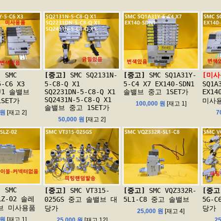
]
SMC
[중고]
SMC SQ2131N-
[중고]
SMC SQ1A31Y-
[미사
5-C6 X3
5-C8-Q X1
5-C4 X7 EX140-SDN1
SQ1A
MJ1 솔밸브
SQ2231DN-5-C8-Q X1
솔밸브 중고 1SET가
EX14
SQ2431N-5-C8-Q X1
SET가
미사용
100,000 원
[재고 1]
솔밸브 중고 1SET가
 원
[재고 2]
7
50,000 원
[재고 2]
]
SMC
[중고]
SMC VT315-
[중고]
SMC VQZ332R-
[중고
LZ-02 솔레
025GS 중고 솔밸브 대
5L1-C8 중고 솔밸브
5G-
브 미사용품
당가
당가
25,000 원
[재고 4]
 원
[재고 1]
25,000 원
[재고 12]
2