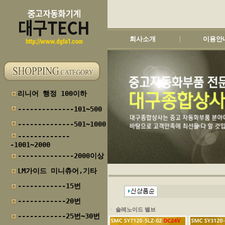
회사소개
이용안
|
리니어 행정 100이하
--------------101~500
--------------501~1000
-------------
-1001~2000
--------------2000이상
LM가이드 미니츄어,기타
------------15번
------------20번
ㆍ
솔레노이드 밸브
------------25번~30번