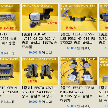
TRIX
[중고]
AIRTAC
[중고]
FESTO VUVS-
[중고
8C224 솔레
4V210-08 X2 DC24V
L25-P53C-MD-G14-F8
5/3G
중고 솔밸브 1SET발송
575523 중고 솔밸브
중고
 미사용품
FA부품
60,000 원
[재고 1]
1
30,000 원
[재고 1]
0 원
[재고 6]
TO CPV14-
[중고]
FESTO CPV14-
[중고]
FESTO CPE18-
[중고
 SA33965KR
GR-V1/8 SA33965KR
M1H-3GLS-1/4
51 X
브
중고 솔밸브 대당가
163145 중고 솔밸브
X7 E
대당가
브 중
0 원
[재고 1]
40,000 원
[재고 2]
50,000 원
[재고 4]
1