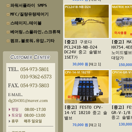
파워서플라이 SMPS
MFC/질량유량제어기
스테이지,테이블
베어링,스플라인,스크류잭
펌프,블로워,유압,기타
[중고]
구로다
[중고]
MA
PCL241B-NB-D24
HX754.4E
DC24V 중고 솔밸브
노이드밸브
1SET가
대당가
30,000 원
[재고 1]
150,00
[중고]
FESTO CPV-
[중고]
FES
14-VI 18210 중고 솔
GR-V-1/8
중고 솔밸
밸브
130,00
70,000 원
[재고 1]