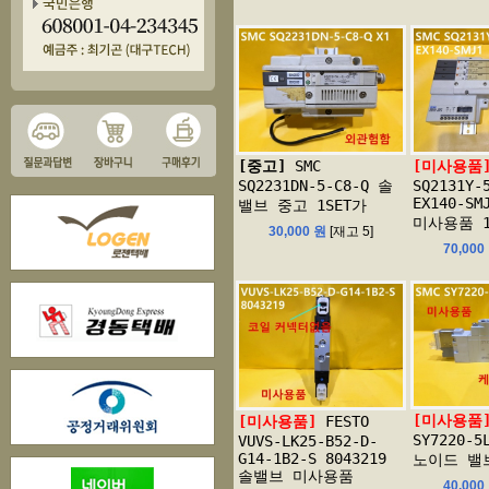
[중고]
SMC
[미사용품
SQ2231DN-5-C8-Q 솔
SQ2131Y-
EX140-S
밸브 중고 1SET가
미사용품 1
30,000 원
[재고 5]
70,000
[미사용품
[미사용품]
FESTO
SY7220-5
VUVS-LK25-B52-D-
G14-1B2-S 8043219
노이드 밸
솔밸브 미사용품
40,000