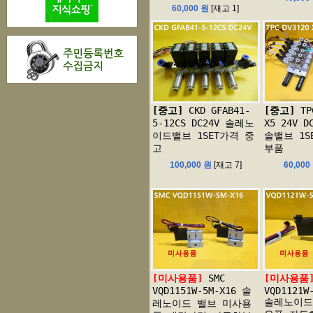
60,000 원
[재고 1]
[중고]
CKD GFAB41-
[중고]
TP
5-12CS DC24V 솔레노
X5 24V 
이드밸브 1SET가격 중
솔밸브 1S
고
부품
100,000 원
[재고 7]
60,000
[미사용품]
SMC
[미사용품
VQD1151W-5M-X16 솔
VQD1121W
솔레노이드
레노이드 밸브 미사용