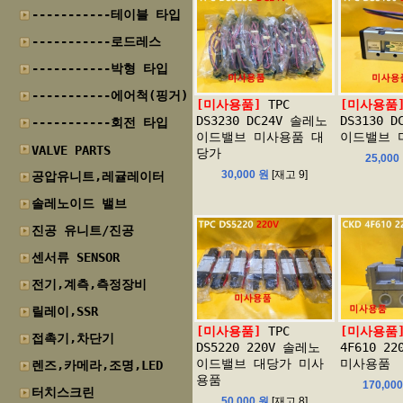
-----------테이블 타입
-----------로드레스
-----------박형 타입
-----------에어척(핑거)
[미사용품]
TPC
[미사용품
DS3230 DC24V 솔레노
DS3130 
-----------회전 타입
이드밸브 미사용품 대
이드밸브 
VALVE PARTS
당가
25,000
30,000 원
[재고 9]
공압유니트,레귤레이터
솔레노이드 밸브
진공 유니트/진공
센서류 SENSOR
전기,계측,측정장비
릴레이,SSR
[미사용품]
TPC
[미사용품
접촉기,차단기
DS5220 220V 솔레노
4F610 2
이드밸브 대당가 미사
미사용품
렌즈,카메라,조명,LED
용품
170,00
터치스크린
50,000 원
[재고 8]