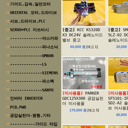
기어드,감속,일반모터
ORIENTAL 모터,드라이브
서보,드라이브,PLC
SERVO+PLC 미쓰비시
[중고]
KCC KS320D
[중고]
SM
X3 DC24V 솔레노이드
5LZ-02 
--------------야스카와
밸브 중고
솔레노이드
--------------파나소닉
60,000 원
[재고 1]
30,000
--------------OMRON
--------------LS
--------------SIEMENS
--------------파스텍
--------------SANYO
[미사용품]
PARKER
[미사용품
인버터 INVERTER
GDC125X300 공압실린
SF5101-I
SD2-A2
더 미사용품
PCB,PWB
브 미사용
170,000 원
[재고 5]
40,000
공압실린더-원형,기타
-----------가이드 타입