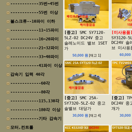
------------35번~45번
------------55번 이상
볼스크류--10파이 이하
------------11~15파이
[중고]
SMC SY7120-
[미사용품
5LZ-02 DC24V 중고
SY3120-5
------------16~20파이
DC24V 
솔레노이드 밸브 1SET
------------21~32파이
브 미사용품
가
60,000
50,000 원
[재고 1]
------------33~40파이
------------41파이 이상
감속기 입력 40각
-------------60각
-------------80각
[중고]
SMC 25A-
[중고]
TP
------------115,130각
SY7320-5LZ-02 중고
DC24V 
솔밸브 대당가
개가
------------180각 이상
30,000 원
[재고 4]
30,000
------------기타 감속기
모터,컨트롤