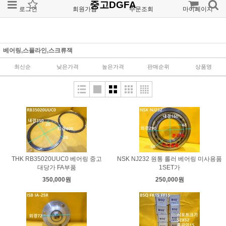
중고DGFA
로그인
회원가입
주문조회
마이페이지
베어링,스플라인,스크류잭
최신순
낮은가격
높은가격
판매순위
상품명
THK RB35020UUC0 베어링 중고
NSK NJ232 원통 롤러 베어링 미사용품
대당가 FA부품
1SET가
350,000원
250,000원