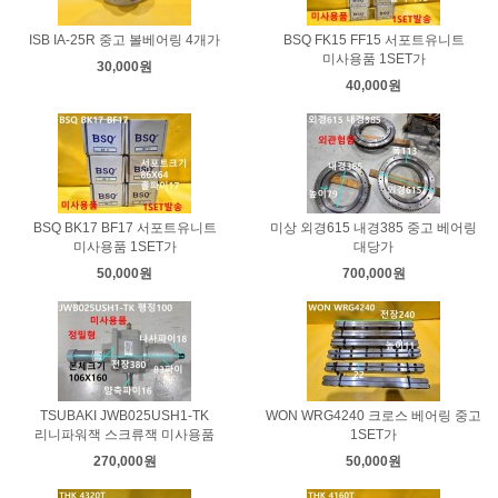
ISB IA-25R 중고 볼베어링 4개가
BSQ FK15 FF15 서포트유니트
미사용품 1SET가
30,000원
40,000원
BSQ BK17 BF17 서포트유니트
미상 외경615 내경385 중고 베어링
미사용품 1SET가
대당가
50,000원
700,000원
TSUBAKI JWB025USH1-TK
WON WRG4240 크로스 베어링 중고
리니파워잭 스크류잭 미사용품
1SET가
270,000원
50,000원